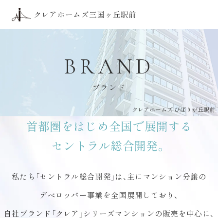
トップ
クレアホームズ三国ヶ丘駅前
アクセス
三国ケ丘の価値
デザイン
ロケーション
BRAND
間取り
ZEH-M・低炭素
ブランド
クオリティ
ブランド
クレアホームズ ひばりが丘駅前
首都圏をはじめ全国で展開する
現地案内図
物件概要
セントラル総合開発。
物件エントリー
はこちら
私たち「セントラル総合開発」は、主にマンション分譲の
物件エントリー者様限定サイト
はこちら
デベロッパー事業を全国展開しており、
来場予約
はこちら
自社ブランド「クレア」シリーズマンションの販売を中心に、