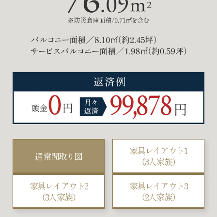
ゆっくりと身支度
テレワークもできる
１
２
できる衣装部屋
書斎
image
image
image
image
カウチソファを置いた
３
明るい窓際で仕事が
ゆとりあるリビング
３
image
image
捗るワークスペース
子どもが遊べる
３
プレイスペース
家具レイアウト1
image
通常間取り図
（3人家族）
image
image
家具レイアウト2
家具レイアウト3
（3人家族）
（2人家族）