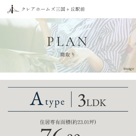
トップ
クレアホームズ三国ヶ丘駅前
アクセス
三国ケ丘の価値
デザイン
ロケーション
PLAN
間取り
ZEH-M・低炭素
間取り
クオリティ
ブランド
image
現地案内図
物件概要
物件エントリー
はこちら
物件エントリー者様限定サイト
はこちら
来場予約
はこちら
子どもが成長したら
休日はゆったりシアタールー
衣類のアイロンがけや洗濯物
趣味の描画を
１
１
２
２
子ども部屋に
ムで映画鑑賞
を整理する家事部屋
愉しむ部屋