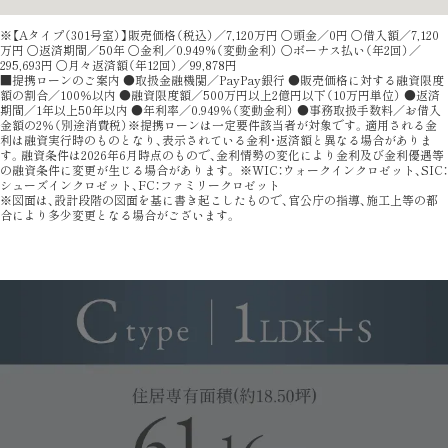
※【Aタイプ（301号室）】販売価格（税込）／7,120万円 〇頭金／0円 〇借入額／7,120
万円 〇返済期間／50年 〇金利／0.949%（変動金利） 〇ボーナス払い（年2回）／
295,693円 〇月々返済額（年12回）／99,878円
■提携ローンのご案内 ●取扱金融機関／PayPay銀行 ●販売価格に対する融資限度
額の割合／100％以内 ●融資限度額／500万円以上2億円以下（10万円単位） ●返済
期間／1年以上50年以内 ●年利率／0.949％（変動金利） ●事務取扱手数料／お借入
金額の2％（別途消費税）※提携ローンは一定要件該当者が対象です。適用される金
利は融資実行時のものとなり、表示されている金利・返済額と異なる場合がありま
す。融資条件は2026年6月時点のもので、金利情勢の変化により金利及び金利優遇等
の融資条件に変更が生じる場合があります。 ※WIC：ウォークインクロゼット、SIC：
シューズインクロゼット、FC：ファミリークロゼット
※図面は、設計段階の図面を基に書き起こしたもので、官公庁の指導、施工上等の都
合により多少変更となる場合がございます。