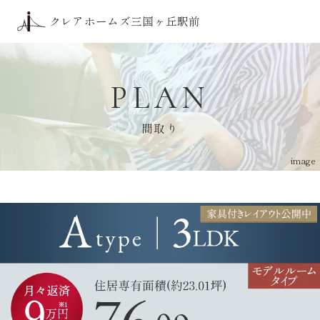
トップ
クレアホームズ三国ヶ丘駅前
アクセス
三国ケ丘の価値
デザイン
ロケーション
PLAN
間取り
ZEH-M・低炭素
間取り
クオリティ
ブランド
image
現地案内図
物件概要
物件エントリー
はこちら
物件エントリー者様限定サイト
はこちら
来場予約
はこちら