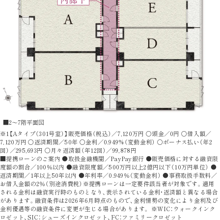
■2〜7階平面図
※1【Aタイプ（301号室）】販売価格（税込）／7,120万円 〇頭金／0円 〇借入額／
7,120万円 〇返済期間／50年 〇金利／0.949%（変動金利） 〇ボーナス払い（年2
回）／295,693円 〇月々返済額（年12回）／99,878円
■提携ローンのご案内 ●取扱金融機関／PayPay銀行 ●販売価格に対する融資限
度額の割合／100％以内 ●融資限度額／500万円以上2億円以下（10万円単位） ●
返済期間／1年以上50年以内 ●年利率／0.949％（変動金利） ●事務取扱手数料／
お借入金額の2％（別途消費税）※提携ローンは一定要件該当者が対象です。適用
される金利は融資実行時のものとなり、表示されている金利・返済額と異なる場合
があります。融資条件は2026年6月時点のもので、金利情勢の変化により金利及び
金利優遇等の融資条件に変更が生じる場合があります。 ※WIC：ウォークインク
ロゼット、SIC：シューズインクロゼット、FC：ファミリークロゼット