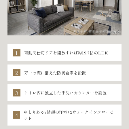
リビング・ダイニング（image）
可動間仕切ドアを開放すれば約19.7帖のLDK
万一の際に備えた防災倉庫を設置
トイレ内に独立した手洗いカウンターを設置
ゆとりある7帖超の洋室+2ウォークインクローゼ
ット