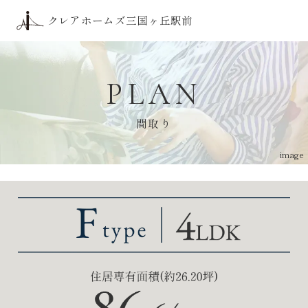
トップ
クレアホームズ三国ヶ丘駅前
アクセス
三国ケ丘の価値
デザイン
ロケーション
PLAN
間取り
ZEH-M・低炭素
間取り
クオリティ
ブランド
image
現地案内図
物件概要
物件エントリー
はこちら
物件エントリー者様限定サイト
はこちら
来場予約
はこちら